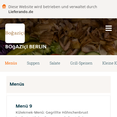
Diese Website wird betrieben und verwaltet durch
Lieferando.de
BOğAZIçI BERLIN
Menüs
Suppen
Salate
Grill-Speisen
Kleine K
Menüs
Menü 9
Külekmek-Menü: Gegrillte Hähnchenbrust