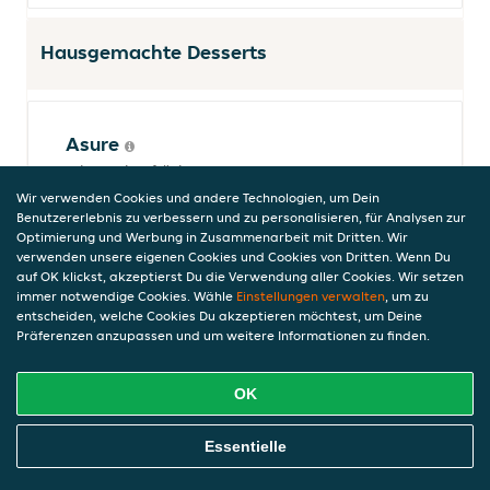
Hausgemachte Desserts
Asure
mit Trockenfrüchten
6,50 €
Wir verwenden Cookies und andere Technologien, um Dein
Benutzererlebnis zu verbessern und zu personalisieren, für Analysen zur
inkl. Pfand (0,00 €)
Optimierung und Werbung in Zusammenarbeit mit Dritten. Wir
verwenden unsere eigenen Cookies und Cookies von Dritten. Wenn Du
auf OK klickst, akzeptierst Du die Verwendung aller Cookies. Wir setzen
immer notwendige Cookies. Wähle
Einstellungen verwalten
, um zu
Sütlac
entscheiden, welche Cookies Du akzeptieren möchtest, um Deine
Präferenzen anzupassen und um weitere Informationen zu finden.
Milchreis nach türkischer Art im Lehmofen
überbacken
6,50 €
OK
inkl. Pfand (0,00 €)
Online Essen Bestellen
Essentielle