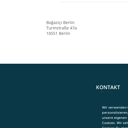
Boğaziçi
Berlin
Turmstraße 47a
10551
Berlin
KONTAKT
Boğaziçi
Berlin
Turmstraße 47a
Wir verwenden C
10551
Berlin
personalisieren
unsere eigenen 
Cookies. Wir s
Cookies Du akz