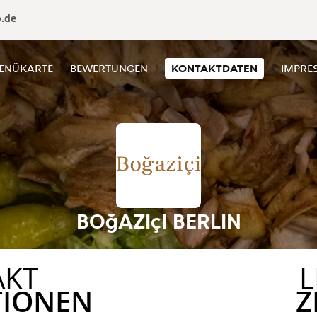
o.de
ENÜKARTE
BEWERTUNGEN
KONTAKTDATEN
IMPRE
BOğAZIçI BERLIN
AKT
L
TIONEN
Z