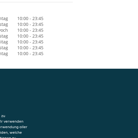
ntag
10:00 - 23:45
stag
10:00 - 23:45
woch
10:00 - 23:45
stag
10:00 - 23:45
itag
10:00 - 23:45
stag
10:00 - 23:45
ntag
10:00 - 23:45
hutzerklärung
ung von Cookies
 zu
sum
Wir verwenden
Verwendung aller
eiden, welche
tionen zu