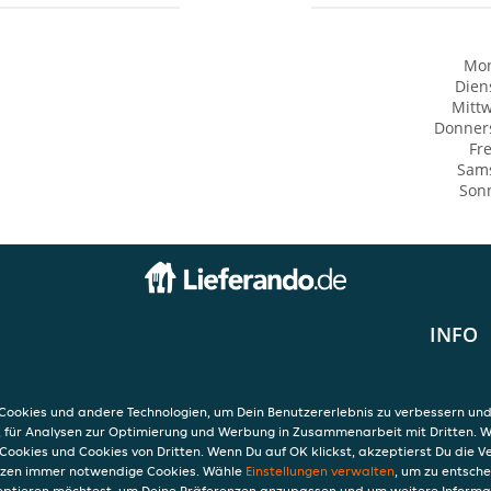
Mo
Dien
Mitt
Donner
Fre
Sam
Son
INFO
AGB
Datensc
Verwend
ookies und andere Technologien, um Dein Benutzererlebnis zu verbessern und
Impres
, für Analysen zur Optimierung und Werbung in Zusammenarbeit mit Dritten. 
Cookies und Cookies von Dritten. Wenn Du auf OK klickst, akzeptierst Du die 
etzen immer notwendige Cookies. Wähle
Einstellungen verwalten
, um zu entsch
eptieren möchtest, um Deine Präferenzen anzupassen und um weitere Informa